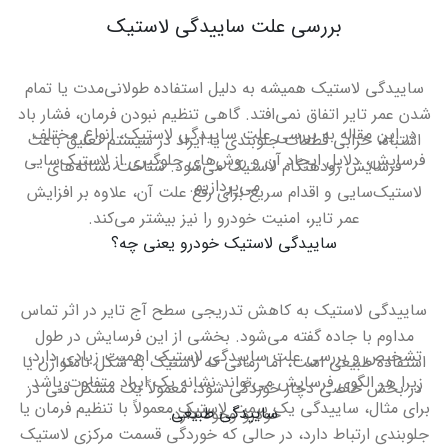
بررسی علت ساییدگی لاستیک
ساییدگی لاستیک همیشه به دلیل استفاده طولانی‌مدت یا تمام
شدن عمر تایر اتفاق نمی‌افتد. گاهی تنظیم نبودن فرمان، فشار باد
در این مقاله به بررسی علت ساییدگی لاستیک، انواع مختلف
اشتباه، خرابی قطعات جلوبندی یا ایراد در سیستم تعلیق باعث
فرسایش، دلایل ایجاد آن و روش‌های جلوگیری از لاستیک‌سایی
فرسایش زودهنگام لاستیک می‌شود. شناخت نشانه‌های
می‌پردازیم
.
لاستیک‌سایی و اقدام سریع برای رفع علت آن، علاوه بر افزایش
عمر تایر، امنیت خودرو را نیز بیشتر می‌کند
.
ساییدگی لاستیک خودرو یعنی چه؟
ساییدگی لاستیک به کاهش تدریجی سطح آج تایر در اثر تماس
مداوم با جاده گفته می‌شود. بخشی از این فرسایش در طول
تشخیص و بررسی علت ساییدگی لاستیک اهمیت زیادی دارد،
استفاده طبیعی است، اما زمانی که لاستیک به شکل نامتوازن یا
زیرا هر الگوی فرسایش می‌تواند نشانه یک ایراد متفاوت باشد.
در بخش خاصی دچار خوردگی شود، معمولاً یک مشکل فنی در
برای مثال، ساییدگی یک سمت لاستیک معمولاً با تنظیم فرمان یا
ساییدگی طبیعی
خودرو وجود دارد
.
جلوبندی ارتباط دارد، در حالی که خوردگی قسمت مرکزی لاستیک