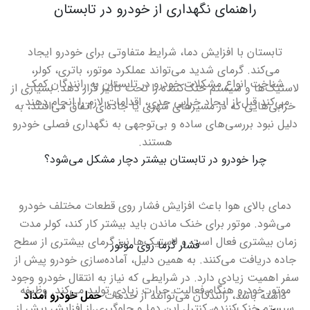
راهنمای نگهداری از خودرو در تابستان
تابستان با افزایش دما، شرایط متفاوتی برای خودرو ایجاد
می‌کند. گرمای شدید می‌تواند عملکرد موتور، باتری، کولر،
شناخت
انواع مشکلات خودرو
در تابستان به رانندگان کمک
لاستیک‌ها و سیستم خنک‌کننده را تحت تأثیر قرار دهد. بسیاری از
می‌کند قبل از ایجاد خرابی جدی، اقدامات لازم را انجام دهند.
خرابی‌هایی که در مسیرهای شهری یا جاده‌ای اتفاق می‌افتند، به
دلیل نبود بررسی‌های ساده و بی‌توجهی به نگهداری فصلی خودرو
هستند
.
چرا خودرو در تابستان بیشتر دچار مشکل می‌شود؟
دمای بالای هوا باعث افزایش فشار روی قطعات مختلف خودرو
می‌شود. موتور برای خنک ماندن باید بیشتر کار کند، کولر مدت
زمان بیشتری فعال است و لاستیک‌ها نیز گرمای بیشتری از سطح
فشار گرما روی موتور
جاده دریافت می‌کنند. به همین دلیل، آماده‌سازی خودرو پیش از
سفر اهمیت زیادی دارد. در شرایطی که نیاز به انتقال خودرو وجود
موتور خودرو هنگام فعالیت حرارت زیادی تولید می‌کند. وظیفه
داشته باشد، رانندگان می‌توانند از خدمات
حمل خودرو امداد
سیستم خنک‌کننده، کنترل این دما و جلوگیری از افزایش بیش از