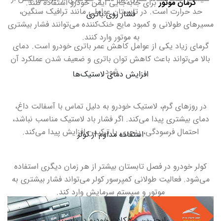
کرمان موتور
برای جابه‌جایی ایمن خودرو استفاده کنند.
حد حرارت است
.
در تابستان عواملی مانند ترافیک سنگین،
فشار روی باتری
مسیرهای طولانی و کمبود مایع خنک‌کننده می‌توانند فشار بیشتری
به موتور وارد کنند
.
گرمای زیاد یکی از عوامل کاهش عمر باتری خودرو است. دمای
بالا می‌تواند باعث کاهش توان باتری و ضعیف شدن عملکرد آن
شود
.
افزایش دمای لاستیک‌ها
در روزهای گرم، لاستیک خودرو به دلیل تماس با آسفالت داغ،
دمای بیشتری پیدا می‌کند. اگر فشار باد لاستیک مناسب نباشد،
احتمال فرسودگی، پنچری یا ترکیدن افزایش پیدا می‌کند
.
استفاده مداوم از کولر
کولر خودرو در فصل تابستان بیشتر از هر زمان دیگری استفاده
می‌شود. فعالیت طولانی کمپرسور کولر می‌تواند فشار بیشتری به
موتور و سیستم سرمایش وارد کند
.
رایج‌ترین مشکلات خودرو در تابستان