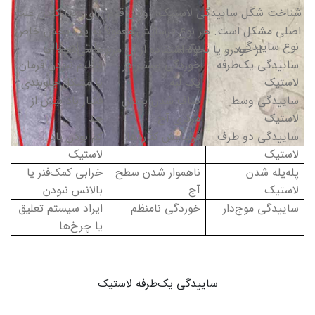
شناخت شکل ساییدگی لاستیک، اولین قدم برای پیدا کردن علت
اصلی مشکل است. هر نوع فرسایش معمولاً به یک بخش خاص
نوع ساییدگی
نشانه
علت احتمالی
از خودرو یا نحوه استفاده از آن مربوط می‌شود
.
ساییدگی یک‌طرفه
خوردگی بیشتر در
تنظیم نبودن فرمان
لاستیک
یک لبه
یا مشکل جلوبندی
ساییدگی وسط
صاف شدن بخش
فشار باد بیش از
لاستیک
مرکزی آج
حد
ساییدگی دو طرف
فرسایش کناره‌ها
کم بودن باد
لاستیک
لاستیک
پله‌پله شدن
ناهموار شدن سطح
خرابی کمک‌فنر یا
لاستیک
آج
بالانس نبودن
ساییدگی موج‌دار
خوردگی نامنظم
ایراد سیستم تعلیق
یا چرخ‌ها
ساییدگی یک‌طرفه لاستیک