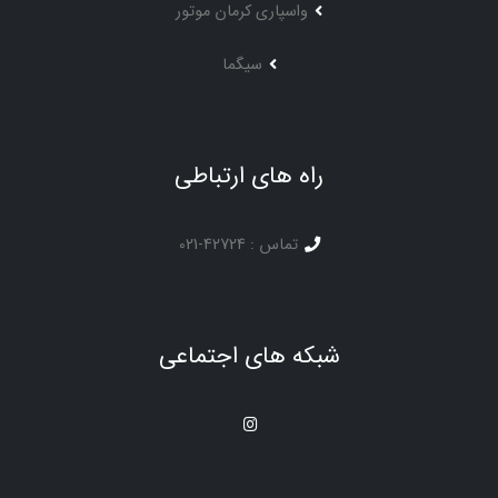
واسپاری کرمان موتور
سیگما
راه های ارتباطی
: تماس
021-42724
شبکه های اجتماعی