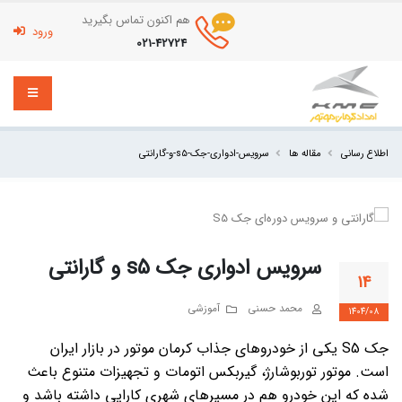
هم اکنون تماس بگیرید
ورود
021-42724
مقاله ها
سرویس-ادواری-جک-s5-و-گارانتی
اطلاع رسانی
سرویس ادواری جک s5 و گارانتی
14
محمد حسنی
آموزشی
1404/08
جک
S5
یکی از خودروهای جذاب کرمان موتور در بازار ایران
است. موتور توربوشارژ، گیربکس اتومات و تجهیزات متنوع باعث
شده که این خودرو هم در مسیرهای شهری کارایی داشته باشد و